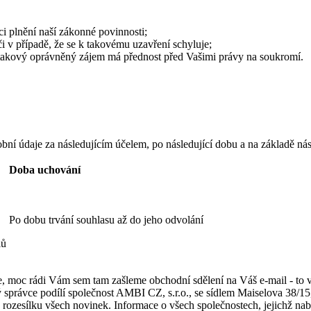
i plnění naší zákonné povinnosti;
 v případě, že se k takovému uzavření schyluje;
takový oprávněný zájem má přednost před Vašimi právy na soukromí.
í údaje za následujícím účelem, po následující dobu a na základě násl
Doba uchování
Po dobu trvání souhlasu až do jeho odvolání
lů
, moc rádi Vám sem tam zašleme obchodní sdělení na Váš e-mail - to vš
ný správce podílí společnost AMBI CZ, s.r.o., se sídlem Maiselova 38/
o rozesílku všech novinek. Informace o všech společnostech, jejichž n