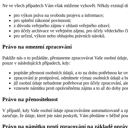
Ne ve všech případech Vám však můžeme vyhovět. Někdy existují důvo
pro výkon práva na svobodu projevu a informace;
pro splnění zákonné povinnosti;
z důvodu veřejného zájmu v oblasti veřejného zdraví;
pro účely archivace ve veřejném zájmu, pro účely vědeckého či 
pro určení, výkon nebo obhajobu právních nároků.
Právo na omezení zpracování
Pakliže nás o to požádáte, přestaneme zpracovávat Vaše osobní údaje
pouze v následujících případech, kdy:
popíráte přesnost osobních údajů, a to na dobu potřebnou ke ově
zpracování je protiprávní, odmítnete výmaz osobních údajů a bu
již osobní údaje nebudeme potřebovat pro účely zpracování, al
vznesete námitku proti oprávněnému zájmu a to až do doby poso
Právo na přenositelnost
V případě, kdy Vaše osobní údaje zpracováváme automatizovaně a zpra
zaručuje, že údaje, které jste nám poskytli, Vám předáme v běžně pou
Právo na námitku proti zpracování na základě oprá