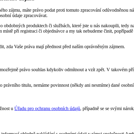
ého zájmu, máte právo podat proti tomuto zpracování odůvodněnou ná
sobní údaje zpracovávat.
 obdobných produktech či službách, které jste u nás nakoupili, tedy na
m místě při registraci či objednávce a my tak nebudeme činit, popřípad
it, zda Vaše práva mají přednost před naším oprávněným zájmem.
mozřejmě právo souhlas kdykoliv odmítnout a vzít zpět. V takovém př
o právního titulu, nemáme povinnost (někdy ani nesmíme) dané osobní
ížnost u
Úřadu pro ochranu osobních údajů
, případně se se svými nárok
i informací ohledně nakládání s osobními údaji v rámci společnosti Am