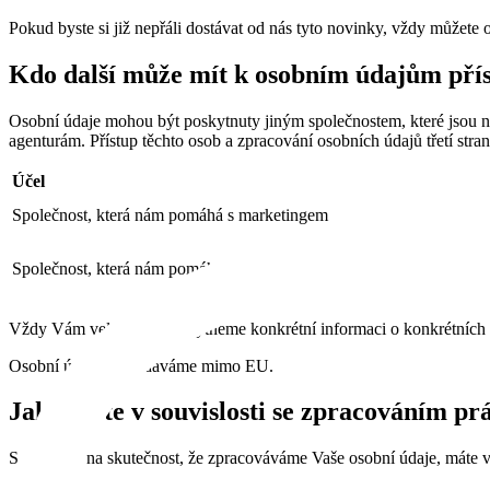
Pokud byste si již nepřáli dostávat od nás tyto novinky, vždy můžet
Kdo další může mít k osobním údajům pří
Osobní údaje mohou být poskytnuty jiným společnostem, které jsou na
agenturám. Přístup těchto osob a zpracování osobních údajů třetí s
Účel
Společnost, která nám pomáhá s marketingem
Společnost, která nám pomáhá s technickým zajištěním e-mailové roz
Vždy Vám velmi rádi poskytneme konkrétní informaci o konkrétních 
Osobní údaje nepředáváme mimo EU.
Jaká máte v souvislosti se zpracováním pr
S ohledem na skutečnost, že zpracováváme Vaše osobní údaje, máte v