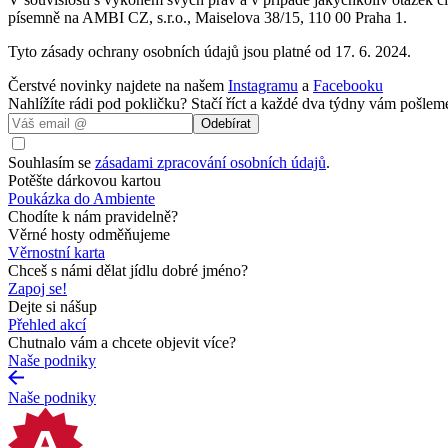
písemně na AMBI CZ, s.r.o., Maiselova 38/15, 110 00 Praha 1.
Tyto zásady ochrany osobních údajů jsou platné od 17. 6. 2024.
Čerstvé novinky najdete na našem
Instagramu
a
Facebooku
Nahlížíte rádi pod pokličku? Stačí říct a každé dva týdny vám pošlem
Odebírat
Souhlasím se
zásadami zpracování osobních údajů
.
Potěšte dárkovou kartou
Poukázka do Ambiente
Chodíte k nám pravidelně?
Věrné hosty odměňujeme
Věrnostní karta
Chceš s námi dělat jídlu dobré jméno?
Zapoj se!
Dejte si nášup
Přehled akcí
Chutnalo vám a chcete objevit více?
Naše podniky
Naše podniky