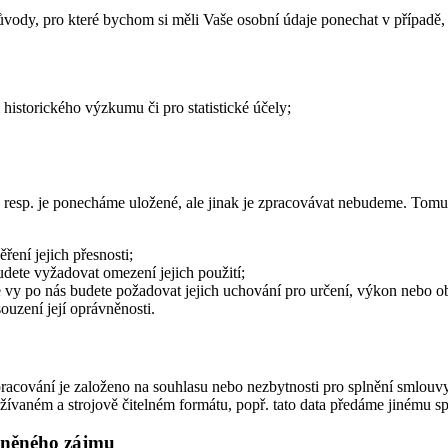
dy, pro které bychom si měli Vaše osobní údaje ponechat v případě, 
historického výzkumu či pro statistické účely;
, resp. je ponecháme uložené, ale jinak je zpracovávat nebudeme. Tomu
ření jejich přesnosti;
dete vyžadovat omezení jejich použití;
e vy po nás budete požadovat jejich uchování pro určení, výkon nebo 
uzení její oprávněnosti.
cování je založeno na souhlasu nebo nezbytnosti pro splnění smlouvy,
žívaném a strojově čitelném formátu, popř. tato data předáme jinému sp
vněného zájmu