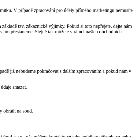
mitku. V případě zpracování pro účely přímého marketingu nemusíte
 základě tzv. zákaznické výjimky. Pokud si toto nepřejete, dejte nám
ě s tím přestaneme. Stejně tak můžete v rámci našich obchodních
ípadě již nebudeme pokračovat s dalším zpracováním a pokud nám v
 údaje smazat.
y obrátit na soud.
bi food, s.r.o., nás můžete kontaktovat zde: ambikarta@ambi.cz nebo