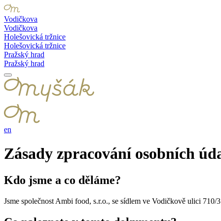
Vodičkova
Vodičkova
Holešovická tržnice
Holešovická tržnice
Pražský hrad
Pražský hrad
en
Zásady zpracování osobních úd
Kdo jsme a co děláme?
Jsme společnost Ambi food, s.r.o., se sídlem ve Vodičkově ulici 71