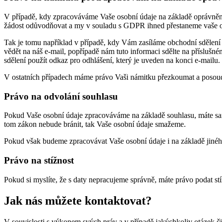
V případě, kdy zpracováváme Vaše osobní údaje na základě oprávněn
žádost odůvodňovat a my v souladu s GDPR ihned přestaneme vaše o
Tak je tomu například v případě, kdy Vám zasíláme obchodní sdělení o
vědět na náš e-mail, popřípadě nám tuto informaci sdělte na příslušné
sdělení použít odkaz pro odhlášení, který je uveden na konci e-mailu.
V ostatních případech máme právo Vaši námitku přezkoumat a posoud
Právo na odvolání souhlasu
Pokud Vaše osobní údaje zpracováváme na základě souhlasu, máte sa
tom zákon nebude bránit, tak Vaše osobní údaje smažeme.
Pokud však budeme zpracovávat Vaše osobní údaje i na základě jinéh
Právo na stížnost
Pokud si myslíte, že s daty nepracujeme správně, máte právo podat st
Jak nás můžete kontaktovat?
V souvislosti s výkonem svých práv a v případě jakýchkoliv otázek č