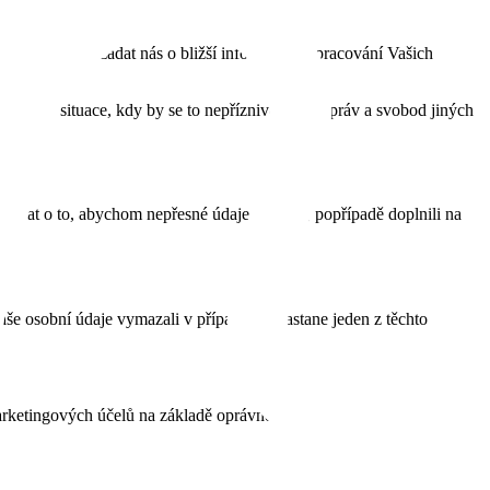
oliv právo požádat nás o bližší informace o zpracování Vašich
ět, je situace, kdy by se to nepříznivě dotklo práv a svobod jiných
žádat o to, abychom nepřesné údaje opravili, popřípadě doplnili na
 osobní údaje vymazali v případě, že nastane jeden z těchto
rketingových účelů na základě oprávněného zájmu tyto údaje