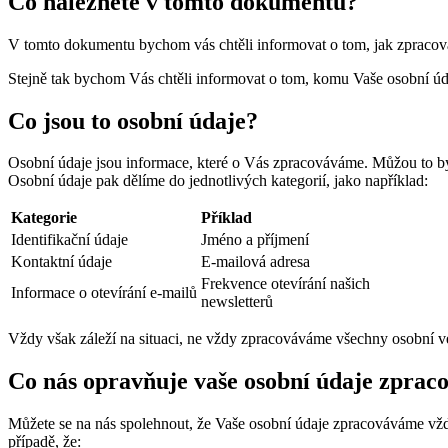
Co naleznete v tomto dokumentu?
V tomto dokumentu bychom vás chtěli informovat o tom, jak zpracováv
Stejně tak bychom Vás chtěli informovat o tom, komu Vaše osobní úda
Co jsou to osobní údaje?
Osobní údaje jsou informace, které o Vás zpracováváme. Můžou to být i
Osobní údaje pak dělíme do jednotlivých kategorií, jako například:
Kategorie
Příklad
Identifikační údaje
Jméno a příjmení
Kontaktní údaje
E-mailová adresa
Frekvence otevírání našich
Informace o otevírání e-mailů
newsletterů
Vždy však záleží na situaci, ne vždy zpracováváme všechny osobní 
Co nás opravňuje vaše osobní údaje zprac
Můžete se na nás spolehnout, že Vaše osobní údaje zpracováváme vž
případě, že: