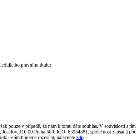
edujícího právního titulu:
ak pouze v případě, že nám k tomu dáte souhlas. V souvislosti s tím
15, Josefov, 110 00 Praha 580, IČO: 63984881, společnost zapsaná pod
abídku Vám budeme rozesílat, naleznete
zde
.