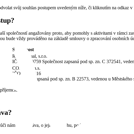
e odvolat svůj souhlas postupem uvedeným níže, či kliknutím na odkaz 
stup?
ší společností angažovány proto, aby pomohly s aktivitami v rámci za
tranou bude vždy prováděno na základě smlouvy o zpracování osobních 
Společnost
Readmanual, s.r.o.
IČO 17510759 Společnost zapsaná pod sp. zn. C 372541, vede
CORTEX, a.s.
esílky
IČO 47125616
Společnost zapsaná pod sp. zn. B 22573, vedenou u Městského 
příjemcích.
áva?
ůči nám různá práva, o jejichž obsahu, podmínkách uplatnění a omeze