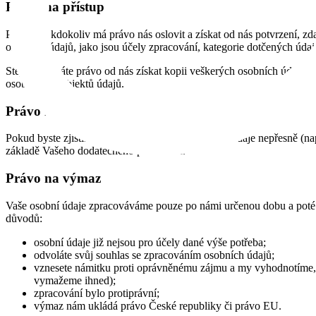
Právo na přístup
Prakticky kdokoliv má právo nás oslovit a získat od nás potvrzení, 
osobních údajů, jako jsou účely zpracování, kategorie dotčených údaj
Stejně tak máte právo od nás získat kopii veškerých osobních údajů,
osob, resp. subjektů údajů.
Právo na opravu
Pokud byste zjistili, že zpracováváme Vaše osobní údaje nepřesně (na
základě Vašeho dodatečného prohlášení.
Právo na výmaz
Vaše osobní údaje zpracováváme pouze po námi určenou dobu a poté j
důvodů:
osobní údaje již nejsou pro účely dané výše potřeba;
odvoláte svůj souhlas se zpracováním osobních údajů;
vznesete námitku proti oprávněnému zájmu a my vyhodnotíme, 
vymažeme ihned);
zpracování bylo protiprávní;
výmaz nám ukládá právo České republiky či právo EU.