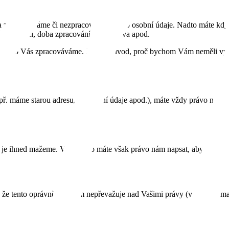
zda zpracováváme či nezpracováváme jeho osobní údaje. Nadto máte kdyk
ů, příjemci, doba zpracování, Vaše práva apod.
 které o Vás zpracováváme. Jediný důvod, proč bychom Vám neměli vyhov
př. máme starou adresu, kontaktní údaje apod.), máte vždy právo nás po
e ihned mažeme. Vedle toho máte však právo nám napsat, abychom Vaše
že tento oprávněný zájem nepřevažuje nad Vašimi právy (v případě ma