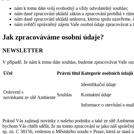
nám k tomu dáte svůj svobodný a vždy odvolatelný souhlas;
nám dané zpracování ukládá zákon a zpracování probíhá v rámc
nám dané zpracování ukládá smlouva, kterou spolu uzavřeme, či
nám svědčí oprávněný zájem Vaše osobní údaje zpracovávat a 
Jak zpracováváme osobní údaje?
NEWSLETTER
V případě, že nám k tomu dáte souhlas, budeme zpracovávat Vaše osobn
Účel
Právní titul
Kategorie osobních údajů
Identifikační údaje
Oslovení s
Souhlas
Kontaktní údaje
novinkami ze sítě Ambiente
Informace o otevírání e-mai
Pokud Vás zajímají novinky z našeho podniku a také ze sítě Ambiente
bychom Vás chtěli sdělit, že na tomto zpracování se jako náš společ
sp. zn. C 38156, vedenou u Městského soudu v Praze, která se stará 